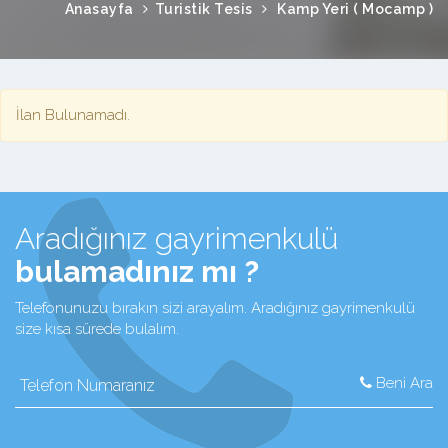
Anasayfa
Turistik Tesis
Kamp Yeri ( Mocamp )
İlan Bulunamadı.
Aradığınız gayrimenkulü
bulamadınız mı ?
Telefonunuzu bırakın sizi arayalım. Aradığınız gayrimenkulü
size kısa sürede bulalım.
Beni Ara