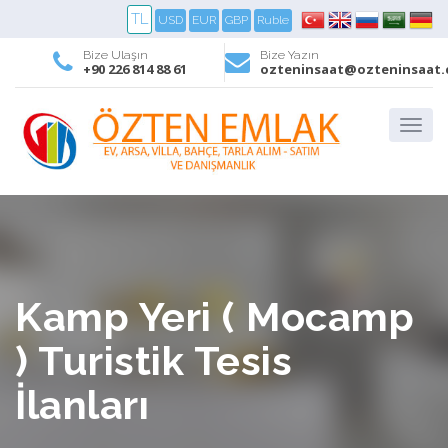
TL
USD
EUR
GBP
Ruble
Bize Ulaşın
Bize Yazın
+90 226 814 88 61
ozteninsaat@ozteninsaat
Kamp Yeri ( Mocamp
) Turistik Tesis
İlanları