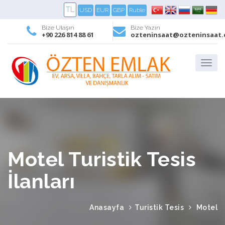
TL
USD
EUR
GBP
Ruble
Bize Ulaşın
Bize Yazın
+90 226 814 88 61
ozteninsaat@ozteninsaat
Motel Turistik Tesis
İlanları
Anasayfa
Turistik Tesis
Motel